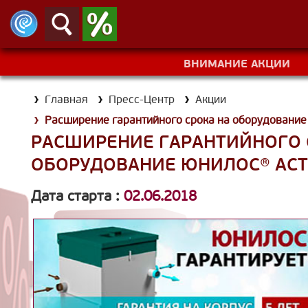
МЕНЮ
САЙТА
:
ЗАКРЫТЬ МЕНЮ
ВНИМАНИЕ АКЦИИ
Главная страница
Главная
Пресс-Центр
Акции
Расширение гарантийного срока на оборудован
Оборудование
РАСШИРЕНИЕ ГАРАНТИЙНОГО 
Услуги
ОБОРУДОВАНИЕ ЮНИЛОС® АСТ
Дата старта :
02.06.2018
Цены
Дилерам
О компании