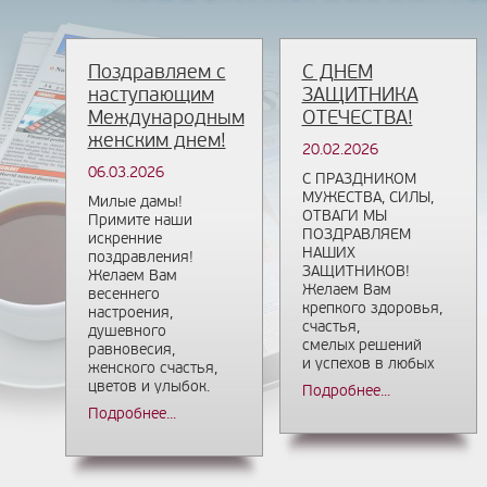
Поздравляем с
С ДНЕМ
наступающим
ЗАЩИТНИКА
Международным
ОТЕЧЕСТВА!
женским днем!
20.02.2026
06.03.2026
С ПРАЗДНИКОМ
МУЖЕСТВА, СИЛЫ,
Милые дамы!
ОТВАГИ МЫ
Примите наши
ПОЗДРАВЛЯЕМ
искренние
НАШИХ
поздравления!
ЗАЩИТНИКОВ!
Желаем Вам
Желаем Вам
весеннего
крепкого здоровья,
настроения,
счастья,
душевного
с
мелых решений
равновесия,
и успехов в любых
женского счастья,
начинаниях.
цветов и улыбок.
Подробнее...
Пусть каждый день
Пусть в Вашем доме
Подробнее...
приносит Вам
царят любовь и
радость
благополучие!
новых побед и
открытий!