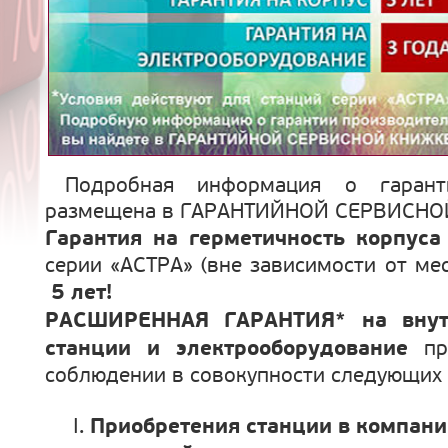
Пресс-Центр
Фотогалерея
Статьи
Акции
Подробная информация о гарант
размещена в ГАРАНТИЙНОЙ СЕРВИСНО
Новости
Гарантия на герметичность корпуса
серии «АСТРА» (вне зависимости от ме
Нормативные документы
5 лет!
Опросные листы
РАСШИРЕННАЯ ГАРАНТИЯ* на внут
станции и электрооборудование
пр
Контакты
соблюдении в совокупности следующих 
Поиск по сайту
Приобретения станции в компани